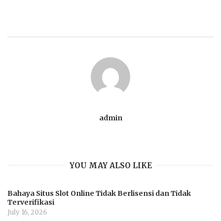
admin
YOU MAY ALSO LIKE
Bahaya Situs Slot Online Tidak Berlisensi dan Tidak
Terverifikasi
July 16, 2026