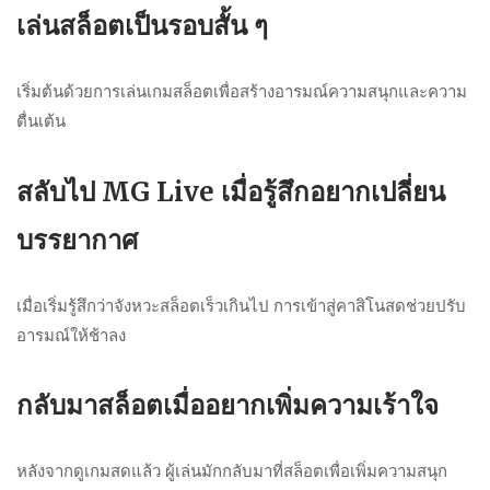
เล่นสล็อตเป็นรอบสั้น ๆ
เริ่มต้นด้วยการเล่นเกมสล็อตเพื่อสร้างอารมณ์ความสนุกและความ
ตื่นเต้น
สลับไป MG Live เมื่อรู้สึกอยากเปลี่ยน
บรรยากาศ
เมื่อเริ่มรู้สึกว่าจังหวะสล็อตเร็วเกินไป การเข้าสู่คาสิโนสดช่วยปรับ
อารมณ์ให้ช้าลง
กลับมาสล็อตเมื่ออยากเพิ่มความเร้าใจ
หลังจากดูเกมสดแล้ว ผู้เล่นมักกลับมาที่สล็อตเพื่อเพิ่มความสนุก