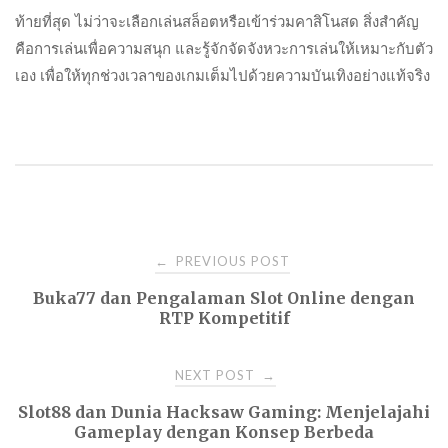
ท้ายที่สุด ไม่ว่าจะเลือกเล่นสล็อตหรือเข้าร่วมคาสิโนสด สิ่งสำคัญ
คือการเล่นเพื่อความสนุก และรู้จักจัดจังหวะการเล่นให้เหมาะกับตัว
เอง เพื่อให้ทุกช่วงเวลาของเกมเต็มไปด้วยความบันเทิงอย่างแท้จริง
Post
PREVIOUS POST
←
Buka77 dan Pengalaman Slot Online dengan
navigation
RTP Kompetitif
NEXT POST
→
Slot88 dan Dunia Hacksaw Gaming: Menjelajahi
Gameplay dengan Konsep Berbeda