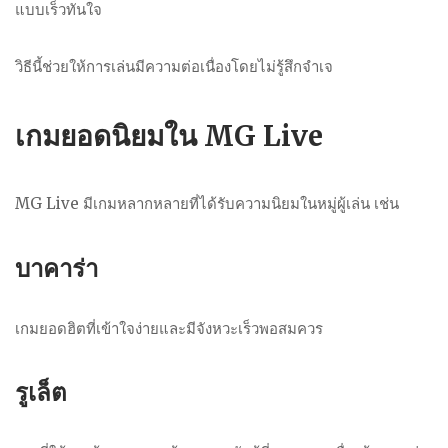
แบบเร็วทันใจ
วิธีนี้ช่วยให้การเล่นมีความต่อเนื่องโดยไม่รู้สึกจำเจ
เกมยอดนิยมใน MG Live
MG Live มีเกมหลากหลายที่ได้รับความนิยมในหมู่ผู้เล่น เช่น
บาคาร่า
เกมยอดฮิตที่เข้าใจง่ายและมีจังหวะเร็วพอสมควร
รูเล็ต