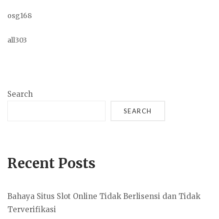
osg168
all303
Search
SEARCH
Recent Posts
Bahaya Situs Slot Online Tidak Berlisensi dan Tidak
Terverifikasi