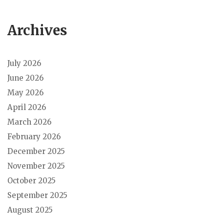
Archives
July 2026
June 2026
May 2026
April 2026
March 2026
February 2026
December 2025
November 2025
October 2025
September 2025
August 2025