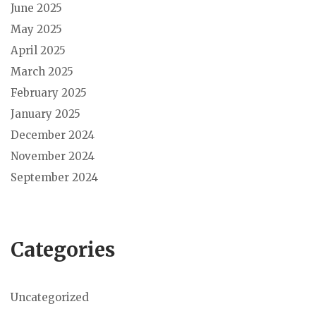
June 2025
May 2025
April 2025
March 2025
February 2025
January 2025
December 2024
November 2024
September 2024
Categories
Uncategorized