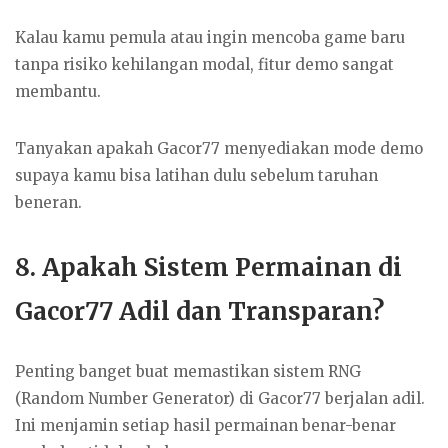
Kalau kamu pemula atau ingin mencoba game baru
tanpa risiko kehilangan modal, fitur demo sangat
membantu.
Tanyakan apakah Gacor77 menyediakan mode demo
supaya kamu bisa latihan dulu sebelum taruhan
beneran.
8. Apakah Sistem Permainan di
Gacor77 Adil dan Transparan?
Penting banget buat memastikan sistem RNG
(Random Number Generator) di Gacor77 berjalan adil.
Ini menjamin setiap hasil permainan benar-benar