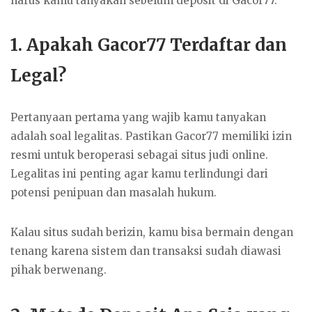
harus kamu tanyakan sebelum deposit di Gacor77.
1. Apakah Gacor77 Terdaftar dan
Legal?
Pertanyaan pertama yang wajib kamu tanyakan
adalah soal legalitas. Pastikan Gacor77 memiliki izin
resmi untuk beroperasi sebagai situs judi online.
Legalitas ini penting agar kamu terlindungi dari
potensi penipuan dan masalah hukum.
Kalau situs sudah berizin, kamu bisa bermain dengan
tenang karena sistem dan transaksi sudah diawasi
pihak berwenang.