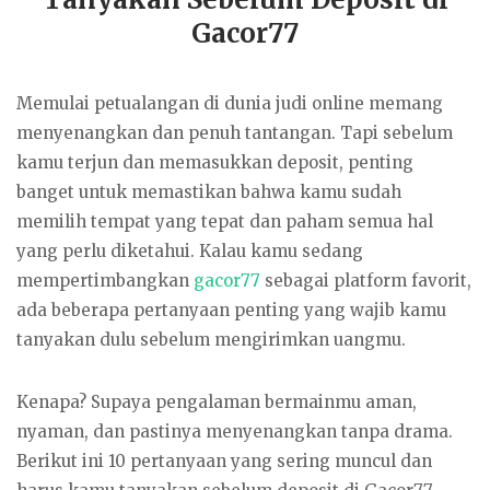
Gacor77
Memulai petualangan di dunia judi online memang
menyenangkan dan penuh tantangan. Tapi sebelum
kamu terjun dan memasukkan deposit, penting
banget untuk memastikan bahwa kamu sudah
memilih tempat yang tepat dan paham semua hal
yang perlu diketahui. Kalau kamu sedang
mempertimbangkan
gacor77
sebagai platform favorit,
ada beberapa pertanyaan penting yang wajib kamu
tanyakan dulu sebelum mengirimkan uangmu.
Kenapa? Supaya pengalaman bermainmu aman,
nyaman, dan pastinya menyenangkan tanpa drama.
Berikut ini 10 pertanyaan yang sering muncul dan