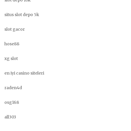
slot depo 10k
situs slot depo 5k
slot gacor
hose88
xg slot
en iyi casino siteleri
raden4d
osg168
all303