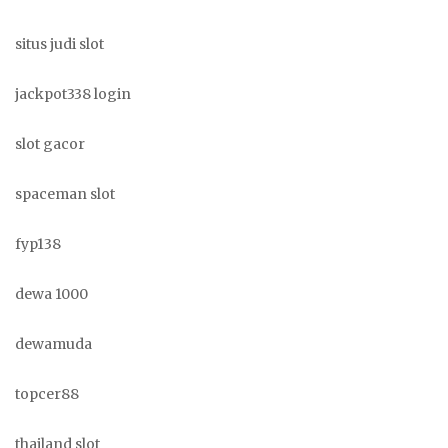
situs judi slot
jackpot338 login
slot gacor
spaceman slot
fyp138
dewa 1000
dewamuda
topcer88
thailand slot