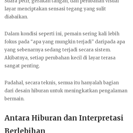
Suara petir, gerakan tangan, dan perubahan visual
layar menciptakan sensasi tegang yang sulit
diabaikan.
Dalam kondisi seperti ini, pemain sering kali lebih
fokus pada “apa yang mungkin terjadi” daripada apa
yang sebenarnya sedang terjadi secara sistem.
Akibatnya, setiap perubahan kecil di layar terasa
sangat penting.
Padahal, secara teknis, semua itu hanyalah bagian
dari desain hiburan untuk meningkatkan pengalaman
bermain.
Antara Hiburan dan Interpretasi
Berlebihan