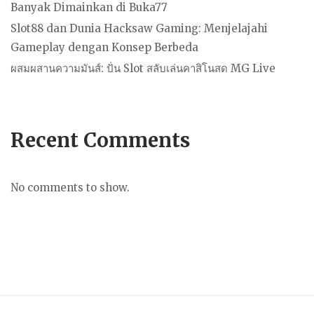
Banyak Dimainkan di Buka77
Slot88 dan Dunia Hacksaw Gaming: Menjelajahi
Gameplay dengan Konsep Berbeda
ผสมผสานความมันส์: ปั่น Slot สลับเล่นคาสิโนสด MG Live
Recent Comments
No comments to show.