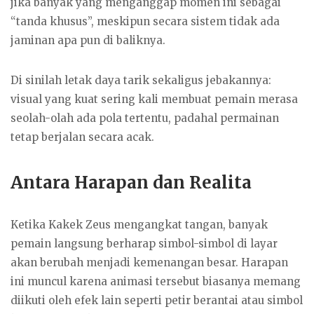
jika banyak yang menganggap momen ini sebagai
“tanda khusus”, meskipun secara sistem tidak ada
jaminan apa pun di baliknya.
Di sinilah letak daya tarik sekaligus jebakannya:
visual yang kuat sering kali membuat pemain merasa
seolah-olah ada pola tertentu, padahal permainan
tetap berjalan secara acak.
Antara Harapan dan Realita
Ketika Kakek Zeus mengangkat tangan, banyak
pemain langsung berharap simbol-simbol di layar
akan berubah menjadi kemenangan besar. Harapan
ini muncul karena animasi tersebut biasanya memang
diikuti oleh efek lain seperti petir berantai atau simbol