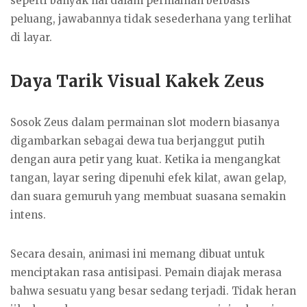
seperti banyak hal dalam permainan berbasis
peluang, jawabannya tidak sesederhana yang terlihat
di layar.
Daya Tarik Visual Kakek Zeus
Sosok Zeus dalam permainan slot modern biasanya
digambarkan sebagai dewa tua berjanggut putih
dengan aura petir yang kuat. Ketika ia mengangkat
tangan, layar sering dipenuhi efek kilat, awan gelap,
dan suara gemuruh yang membuat suasana semakin
intens.
Secara desain, animasi ini memang dibuat untuk
menciptakan rasa antisipasi. Pemain diajak merasa
bahwa sesuatu yang besar sedang terjadi. Tidak heran