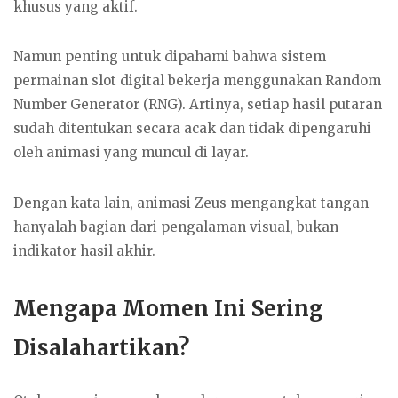
khusus yang aktif.
Namun penting untuk dipahami bahwa sistem
permainan slot digital bekerja menggunakan Random
Number Generator (RNG). Artinya, setiap hasil putaran
sudah ditentukan secara acak dan tidak dipengaruhi
oleh animasi yang muncul di layar.
Dengan kata lain, animasi Zeus mengangkat tangan
hanyalah bagian dari pengalaman visual, bukan
indikator hasil akhir.
Mengapa Momen Ini Sering
Disalahartikan?