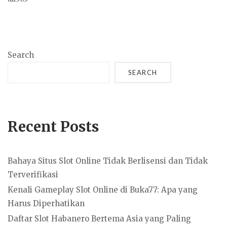
Search
SEARCH
Recent Posts
Bahaya Situs Slot Online Tidak Berlisensi dan Tidak
Terverifikasi
Kenali Gameplay Slot Online di Buka77: Apa yang
Harus Diperhatikan
Daftar Slot Habanero Bertema Asia yang Paling