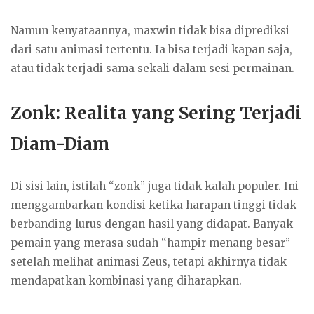
Namun kenyataannya, maxwin tidak bisa diprediksi
dari satu animasi tertentu. Ia bisa terjadi kapan saja,
atau tidak terjadi sama sekali dalam sesi permainan.
Zonk: Realita yang Sering Terjadi
Diam-Diam
Di sisi lain, istilah “zonk” juga tidak kalah populer. Ini
menggambarkan kondisi ketika harapan tinggi tidak
berbanding lurus dengan hasil yang didapat. Banyak
pemain yang merasa sudah “hampir menang besar”
setelah melihat animasi Zeus, tetapi akhirnya tidak
mendapatkan kombinasi yang diharapkan.