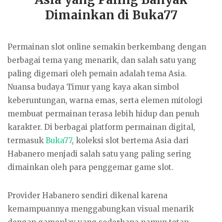
Dimainkan di Buka77
Permainan slot online semakin berkembang dengan
berbagai tema yang menarik, dan salah satu yang
paling digemari oleh pemain adalah tema Asia.
Nuansa budaya Timur yang kaya akan simbol
keberuntungan, warna emas, serta elemen mitologi
membuat permainan terasa lebih hidup dan penuh
karakter. Di berbagai platform permainan digital,
termasuk
Buka77
, koleksi slot bertema Asia dari
Habanero menjadi salah satu yang paling sering
dimainkan oleh para penggemar game slot.
Provider Habanero sendiri dikenal karena
kemampuannya menggabungkan visual menarik