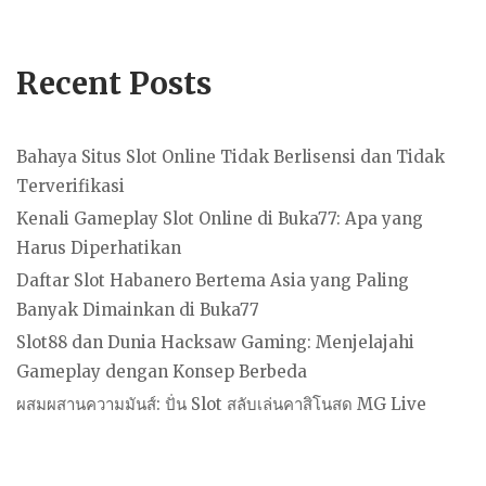
Recent Posts
Bahaya Situs Slot Online Tidak Berlisensi dan Tidak
Terverifikasi
Kenali Gameplay Slot Online di Buka77: Apa yang
Harus Diperhatikan
Daftar Slot Habanero Bertema Asia yang Paling
Banyak Dimainkan di Buka77
Slot88 dan Dunia Hacksaw Gaming: Menjelajahi
Gameplay dengan Konsep Berbeda
ผสมผสานความมันส์: ปั่น Slot สลับเล่นคาสิโนสด MG Live