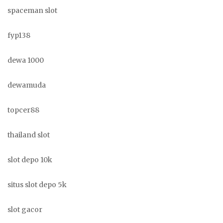
spaceman slot
fyp138
dewa 1000
dewamuda
topcer88
thailand slot
slot depo 10k
situs slot depo 5k
slot gacor