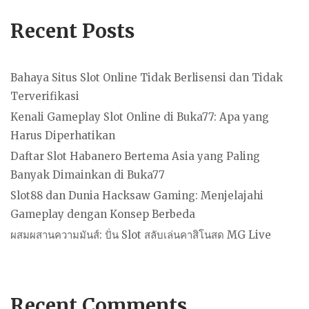
Recent Posts
Bahaya Situs Slot Online Tidak Berlisensi dan Tidak
Terverifikasi
Kenali Gameplay Slot Online di Buka77: Apa yang
Harus Diperhatikan
Daftar Slot Habanero Bertema Asia yang Paling
Banyak Dimainkan di Buka77
Slot88 dan Dunia Hacksaw Gaming: Menjelajahi
Gameplay dengan Konsep Berbeda
ผสมผสานความมันส์: ปั่น Slot สลับเล่นคาสิโนสด MG Live
Recent Comments