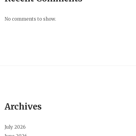
No comments to show.
Archives
July 2026