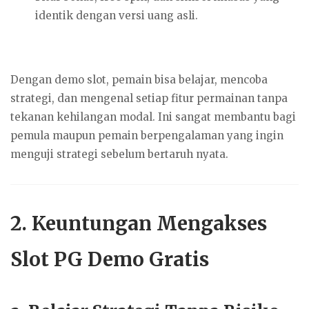
identik dengan versi uang asli.
Dengan demo slot, pemain bisa belajar, mencoba
strategi, dan mengenal setiap fitur permainan tanpa
tekanan kehilangan modal. Ini sangat membantu bagi
pemula maupun pemain berpengalaman yang ingin
menguji strategi sebelum bertaruh nyata.
2. Keuntungan Mengakses
Slot PG Demo Gratis