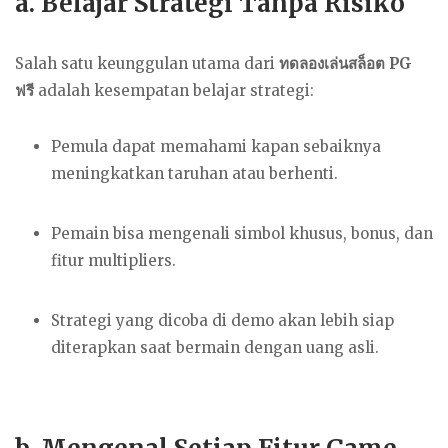
a. Belajar Strategi Tanpa Risiko
Salah satu keunggulan utama dari
ทดลองเล่นสล็อต PG
ฟรี
adalah kesempatan belajar strategi:
Pemula dapat memahami kapan sebaiknya
meningkatkan taruhan atau berhenti.
Pemain bisa mengenali simbol khusus, bonus, dan
fitur multipliers.
Strategi yang dicoba di demo akan lebih siap
diterapkan saat bermain dengan uang asli.