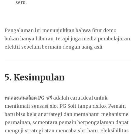
seru.
Pengalaman ini menunjukkan bahwa fitur demo
bukan hanya hiburan, tetapi juga media pembelajaran
efektif sebelum bermain dengan uang asli.
5. Kesimpulan
ทดลองเล่นสล็อต PG ฟรี
adalah cara ideal untuk
menikmati sensasi slot PG Soft tanpa risiko. Pemain
baru bisa belajar strategi dan memahami mekanisme
permainan, sementara pemain berpengalaman dapat
menguji strategi atau mencoba slot baru. Fleksibilitas