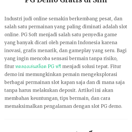
Industri judi online semakin berkembang pesat, dan
salah satu permainan yang paling diminati adalah slot
online. PG Soft menjadi salah satu penyedia game
yang banyak dicari oleh pemain Indonesia karena
inovasi, grafis menarik, dan gameplay yang seru. Bagi
yang ingin mencoba sensasi bermain tanpa risiko,
fitur
ทดลองเล่นสล็อต PG ฟรี
menjadi solusi tepat. Fitur
demo ini memungkinkan pemain mengeksplorasi
berbagai permainan slot kapan saja dan di mana saja
tanpa harus melakukan deposit. Artikel ini akan
membahas keuntungan, tips bermain, dan cara
memaksimalkan pengalaman dengan slot PG demo.