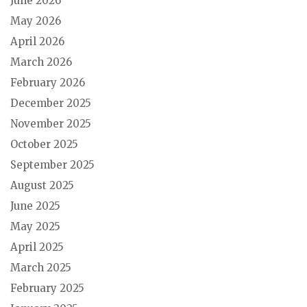
June 2026
May 2026
April 2026
March 2026
February 2026
December 2025
November 2025
October 2025
September 2025
August 2025
June 2025
May 2025
April 2025
March 2025
February 2025