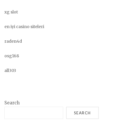
xg slot
en iyi casino siteleri
raden4d
osg168
all303
Search
SEARCH