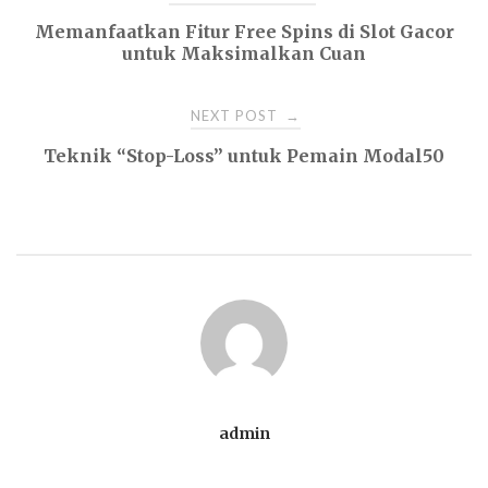
Memanfaatkan Fitur Free Spins di Slot Gacor
navigation
untuk Maksimalkan Cuan
NEXT POST
→
Teknik “Stop-Loss” untuk Pemain Modal50
admin