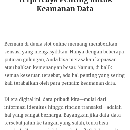
Keamanan Data
Bermain di dunia slot online memang memberikan
sensasi yang mengasyikkan. Hanya dengan beberapa
putaran gulungan, Anda bisa merasakan kepuasan
atau bahkan kemenangan besar. Namun, di balik
semua keseruan tersebut, ada hal penting yang sering
kali terabaikan oleh para pemain: keamanan data.
Di era digital ini, data pribadi kita—mulai dari
informasi identitas hingga rincian transaksi—adalah
hal yang sangat berharga. Bayangkan jika data-data
tersebut jatuh ke tangan yang salah, tentu bisa