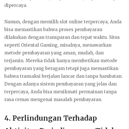
dipercaya.
Namun, dengan memilih slot online terpercaya, Anda
bisa memastikan bahwa proses pembayaran
dilakukan dengan transparan dan tepat waktu. Situs
seperti Oriental Gaming, misalnya, menawarkan
metode pembayaran yang aman, mudah, dan
terjamin. Mereka tidak hanya memberikan metode
pembayaran yang beragam tetapi juga memastikan
bahwa transaksi berjalan lancar dan tanpa hambatan.
Dengan adanya sistem pembayaran yang jelas dan
terpercaya, Anda bisa menikmati permainan tanpa
rasa cemas mengenai masalah pembayaran.
4. Perlindungan Terhadap