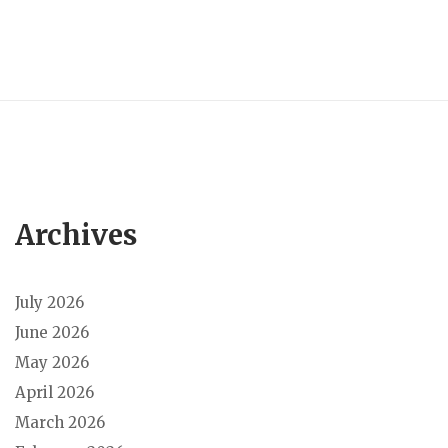
Archives
July 2026
June 2026
May 2026
April 2026
March 2026