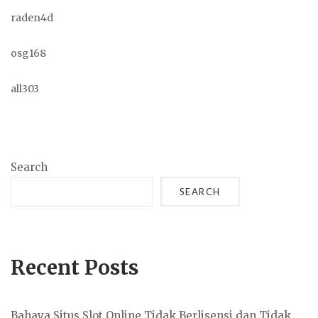
raden4d
osg168
all303
Search
SEARCH
Recent Posts
Bahaya Situs Slot Online Tidak Berlisensi dan Tidak