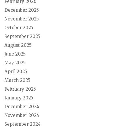
February 2026
December 2025
November 2025
October 2025
September 2025
August 2025
June 2025
May 2025
April 2025
March 2025
February 2025
January 2025
December 2024
November 2024
September 2024