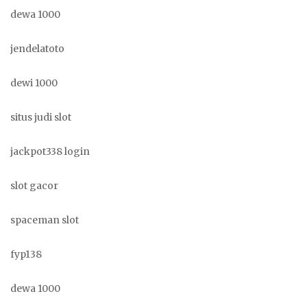
dewa 1000
jendelatoto
dewi 1000
situs judi slot
jackpot338 login
slot gacor
spaceman slot
fyp138
dewa 1000