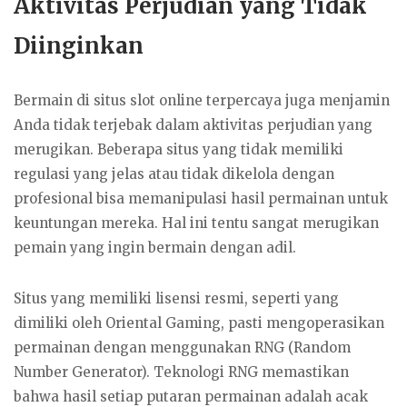
Aktivitas Perjudian yang Tidak
Diinginkan
Bermain di situs slot online terpercaya juga menjamin
Anda tidak terjebak dalam aktivitas perjudian yang
merugikan. Beberapa situs yang tidak memiliki
regulasi yang jelas atau tidak dikelola dengan
profesional bisa memanipulasi hasil permainan untuk
keuntungan mereka. Hal ini tentu sangat merugikan
pemain yang ingin bermain dengan adil.
Situs yang memiliki lisensi resmi, seperti yang
dimiliki oleh Oriental Gaming, pasti mengoperasikan
permainan dengan menggunakan RNG (Random
Number Generator). Teknologi RNG memastikan
bahwa hasil setiap putaran permainan adalah acak