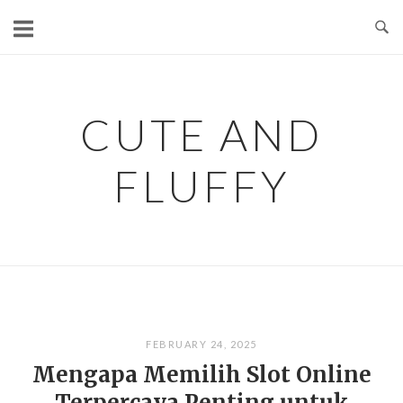
Skip
to
content
CUTE AND
FLUFFY
FEBRUARY 24, 2025
Mengapa Memilih Slot Online
Terpercaya Penting untuk