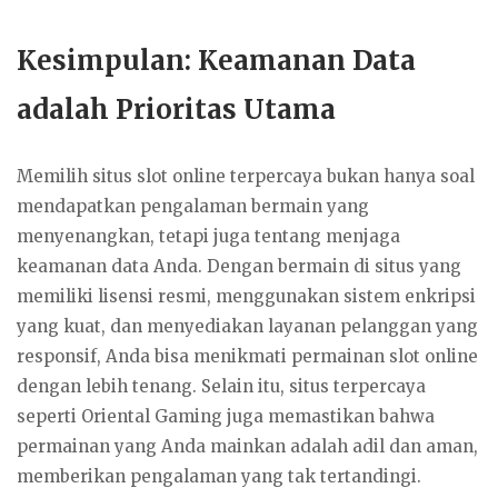
Kesimpulan: Keamanan Data
adalah Prioritas Utama
Memilih situs slot online terpercaya bukan hanya soal
mendapatkan pengalaman bermain yang
menyenangkan, tetapi juga tentang menjaga
keamanan data Anda. Dengan bermain di situs yang
memiliki lisensi resmi, menggunakan sistem enkripsi
yang kuat, dan menyediakan layanan pelanggan yang
responsif, Anda bisa menikmati permainan slot online
dengan lebih tenang. Selain itu, situs terpercaya
seperti Oriental Gaming juga memastikan bahwa
permainan yang Anda mainkan adalah adil dan aman,
memberikan pengalaman yang tak tertandingi.