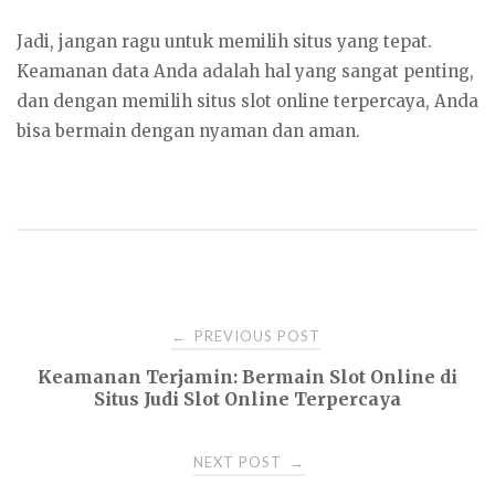
Jadi, jangan ragu untuk memilih situs yang tepat.
Keamanan data Anda adalah hal yang sangat penting,
dan dengan memilih situs slot online terpercaya, Anda
bisa bermain dengan nyaman dan aman.
Post
PREVIOUS POST
←
Keamanan Terjamin: Bermain Slot Online di
navigation
Situs Judi Slot Online Terpercaya
NEXT POST
→