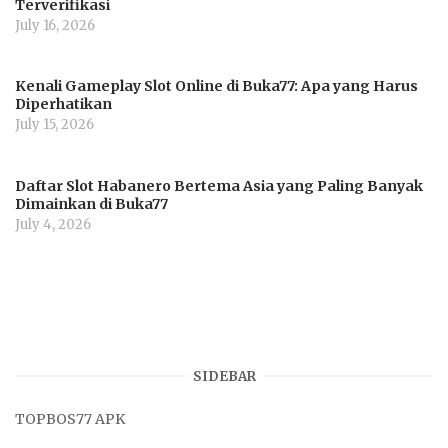
Terverifikasi
July 16, 2026
Kenali Gameplay Slot Online di Buka77: Apa yang Harus
Diperhatikan
July 15, 2026
Daftar Slot Habanero Bertema Asia yang Paling Banyak
Dimainkan di Buka77
July 4, 2026
SIDEBAR
TOPBOS77 APK