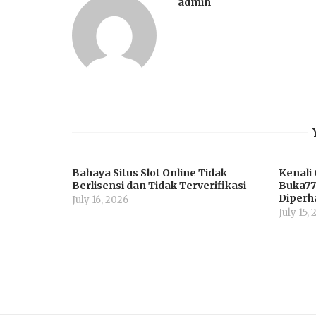
admin
Bahaya Situs Slot Online Tidak
Kenali 
Berlisensi dan Tidak Terverifikasi
Buka77
Diperh
July 16, 2026
July 15,