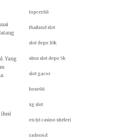
topcer88
suai
thailand slot
datang
slot depo 10k
situs slot depo 5k
l. Yang
an
slot gacor
a.
hose88
xg slot
ilusi
en iyi casino siteleri
raden4d