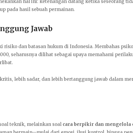
nekankan hal ini: ketenangan datang ketika seseorang tid
p pada hasil sebuah permainan.
anggung Jawab
ki risiko dan batasan hukum di Indonesia. Membahas psiko
000, seharusnya dilihat sebagai upaya memahami perilak
libat.
ritis, lebih sadar, dan lebih bertanggung jawab dalam me
oal teknik, melainkan soal
cara berpikir dan mengelola
man bermain—mulai dari emosi, ilusi kontrol, hingga pe