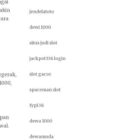
agai
makin
jendelatoto
cara
dewi 1000
situs judi slot
jackpot338 login
slot gacor
rgerak,
1000,
spaceman slot
fyp138
apan
dewa 1000
wal.
dewamuda