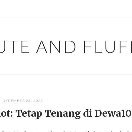
UTE AND FLUF
DECEMBER 23, 2025
lot: Tetap Tenang di Dewa1