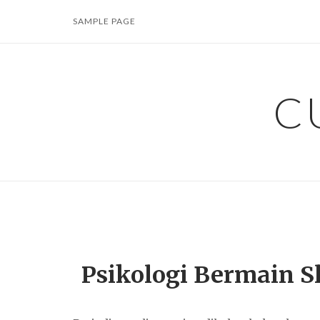
Skip
SAMPLE PAGE
to
content
C
Psikologi Bermain S