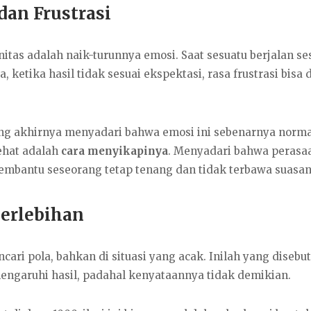
dan Frustrasi
itas adalah naik-turunnya emosi. Saat sesuatu berjalan se
 ketika hasil tidak sesuai ekspektasi, rasa frustrasi bisa 
ng akhirnya menyadari bahwa emosi ini sebenarnya norma
ehat adalah
cara menyikapinya
. Menyadari bahwa perasa
embantu seseorang tetap tenang dan tidak terbawa suasan
Berlebihan
i pola, bahkan di situasi yang acak. Inilah yang disebut 
engaruhi hasil, padahal kenyataannya tidak demikian.