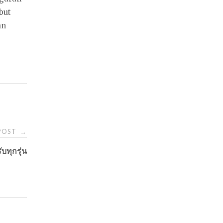
but
an
 POST
→
บทุกรุ่น