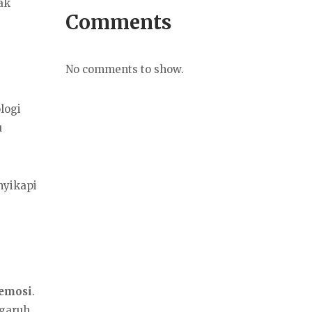
ak
Comments
No comments to show.
logi
u
nyikapi
 emosi
.
ngaruh