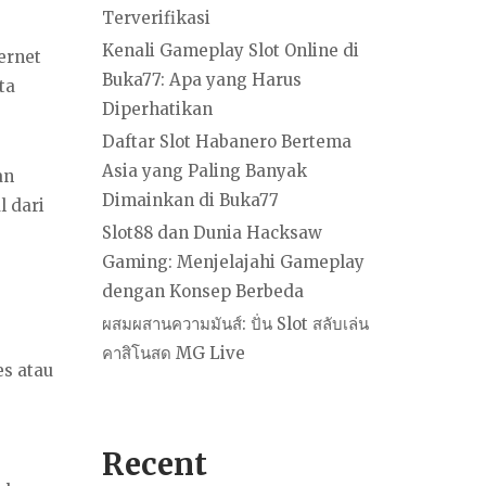
Terverifikasi
Kenali Gameplay Slot Online di
ernet
Buka77: Apa yang Harus
ta
Diperhatikan
Daftar Slot Habanero Bertema
Asia yang Paling Banyak
an
Dimainkan di Buka77
 dari
Slot88 dan Dunia Hacksaw
Gaming: Menjelajahi Gameplay
dengan Konsep Berbeda
ผสมผสานความมันส์: ปั่น Slot สลับเล่น
คาสิโนสด MG Live
es atau
Recent