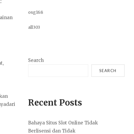
:
osg168
mainan
all303
Search
t,
SEARCH
ukan
Recent Posts
nyadari
Bahaya Situs Slot Online Tidak
Berlisensi dan Tidak