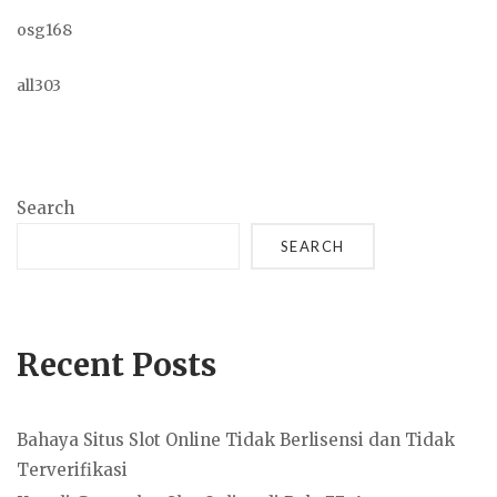
osg168
all303
Search
SEARCH
Recent Posts
Bahaya Situs Slot Online Tidak Berlisensi dan Tidak
Terverifikasi