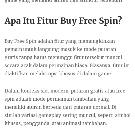
game yang memiliki aturan dan struktur tersendiri.
Apa Itu Fitur Buy Free Spin?
Buy Free Spin adalah fitur yang memungkinkan
pemain untuk langsung masuk ke mode putaran
gratis tanpa harus menunggu fitur tersebut muncul
secara acak dalam permainan biasa. Biasanya, fitur ini
diaktifkan melalui opsi khusus di dalam game.
Dalam konteks slot modern, putaran gratis atau free
spin adalah mode permainan tambahan yang
memiliki aturan berbeda dari putaran normal. Di
sinilah variasi gameplay sering muncul, seperti simbol
khusus, pengganda, atau animasi tambahan.