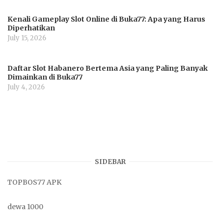
Kenali Gameplay Slot Online di Buka77: Apa yang Harus
Diperhatikan
July 15, 2026
Daftar Slot Habanero Bertema Asia yang Paling Banyak
Dimainkan di Buka77
July 4, 2026
SIDEBAR
TOPBOS77 APK
dewa 1000