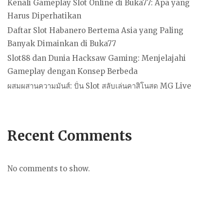
Kenali Gameplay Slot Online di Buka77: Apa yang
Harus Diperhatikan
Daftar Slot Habanero Bertema Asia yang Paling
Banyak Dimainkan di Buka77
Slot88 dan Dunia Hacksaw Gaming: Menjelajahi
Gameplay dengan Konsep Berbeda
ผสมผสานความมันส์: ปั่น Slot สลับเล่นคาสิโนสด MG Live
Recent Comments
No comments to show.