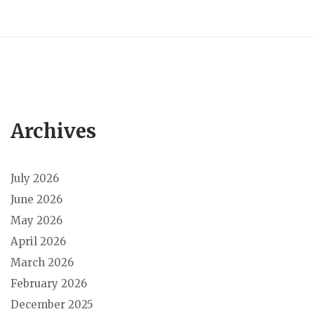
Archives
July 2026
June 2026
May 2026
April 2026
March 2026
February 2026
December 2025