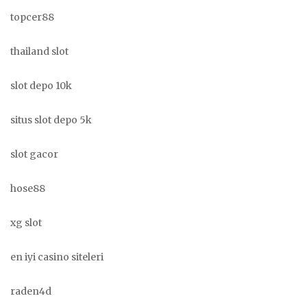
topcer88
thailand slot
slot depo 10k
situs slot depo 5k
slot gacor
hose88
xg slot
en iyi casino siteleri
raden4d