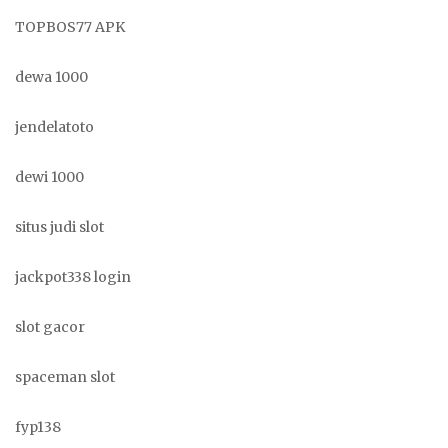
TOPBOS77 APK
dewa 1000
jendelatoto
dewi 1000
situs judi slot
jackpot338 login
slot gacor
spaceman slot
fyp138