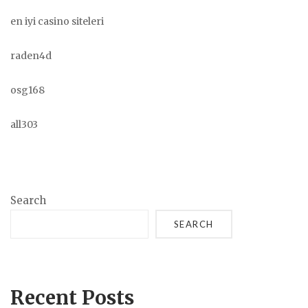
en iyi casino siteleri
raden4d
osg168
all303
Search
SEARCH
Recent Posts