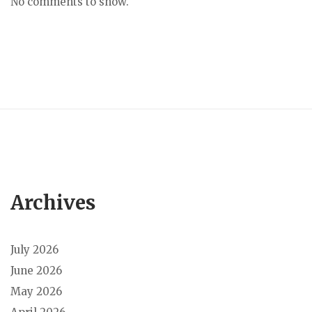
No comments to show.
Archives
July 2026
June 2026
May 2026