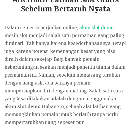
Sebelum Bertaruh Nyata
Dalam semesta perjudian online,
akun slot demo
mesin slot menjadi salah satu permainan yang paling
diminati. Tak hanya karena kesederhanaannya, tetapi
juga karena potensi kemenangan besar yang bisa
diraih dalam sekejap. Bagi banyak pemain,
keberuntungan seakan menjadi penentu utama dalam
permainan ini. Namun, sebelum memasang taruhan
dengan uang asli, ada baiknya pemain
mempersiapkan diri dengan matang. Salah satu cara
yang bisa dilakukan adalah dengan menggunakan
akun slot demo
Habanero, sebuah alat latihan yang
memungkinkan pemain untuk berlatih tanpa perlu
mempertaruhkan uang sepeser pun.