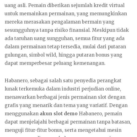
uang asli. Pemain diberikan sejumlah kredit virtual
untuk memainkan permainan, yang memungkinkan
mereka merasakan pengalaman bermain yang
sesungguhnya tanpa risiko finansial. Meskipun tidak
ada taruhan uang sungguhan, semua fitur yang ada
dalam permainan tetap tersedia, mulai dari putaran
gulungan, simbol wild, hingga putaran bonus yang
dapat memperbesar peluang kemenangan.
Habanero, sebagai salah satu penyedia perangkat
lunak terkemuka dalam industri perjudian online,
menawarkan berbagai jenis permainan slot dengan
grafis yang menarik dan tema yang variatif. Dengan
menggunakan
akun slot demo
Habanero, pemain
dapat menjelajahi berbagai permainan tanpa batasan,
menguji fitur-fitur bonus, serta mengetahui mesin