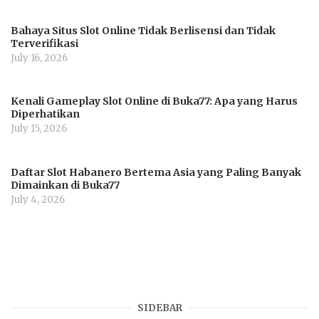
Bahaya Situs Slot Online Tidak Berlisensi dan Tidak
Terverifikasi
July 16, 2026
Kenali Gameplay Slot Online di Buka77: Apa yang Harus
Diperhatikan
July 15, 2026
Daftar Slot Habanero Bertema Asia yang Paling Banyak
Dimainkan di Buka77
July 4, 2026
SIDEBAR