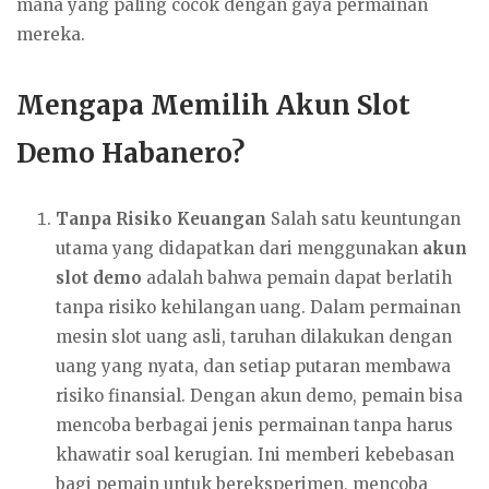
mana yang paling cocok dengan gaya permainan
mereka.
Mengapa Memilih Akun Slot
Demo Habanero?
Tanpa Risiko Keuangan
Salah satu keuntungan
utama yang didapatkan dari menggunakan
akun
slot demo
adalah bahwa pemain dapat berlatih
tanpa risiko kehilangan uang. Dalam permainan
mesin slot uang asli, taruhan dilakukan dengan
uang yang nyata, dan setiap putaran membawa
risiko finansial. Dengan akun demo, pemain bisa
mencoba berbagai jenis permainan tanpa harus
khawatir soal kerugian. Ini memberi kebebasan
bagi pemain untuk bereksperimen, mencoba