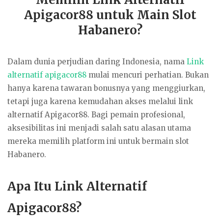
Apigacor88 untuk Main Slot
Habanero?
Dalam dunia perjudian daring Indonesia, nama
Link
alternatif apigacor88
mulai mencuri perhatian.
Bukan
hanya karena tawaran bonusnya yang menggiurkan,
tetapi juga karena kemudahan akses melalui link
alternatif Apigacor88.
Bagi pemain profesional,
aksesibilitas ini menjadi salah satu alasan utama
mereka memilih platform ini untuk bermain slot
Habanero.
Apa Itu Link Alternatif
Apigacor88?