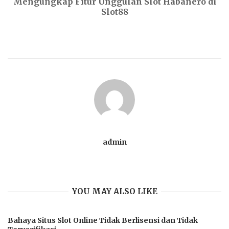
Mengungkap Fitur Unggulan Slot Habanero di
Slot88
admin
YOU MAY ALSO LIKE
Bahaya Situs Slot Online Tidak Berlisensi dan Tidak