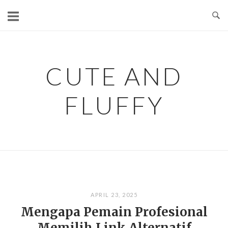
Skip
to
content
CUTE AND
FLUFFY
APRIL 23, 2025
Mengapa Pemain Profesional
Memilih Link Alternatif