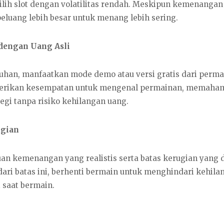
ih slot dengan volatilitas rendah.
Meskipun kemenangan
peluang lebih besar untuk menang lebih sering.
​
dengan Uang Asli
han, manfaatkan mode demo atau versi gratis dari perm
erikan kesempatan untuk mengenal permainan, memaha
egi tanpa risiko kehilangan uang.
​
ugian
uan kemenangan yang realistis serta batas kerugian yang 
dari batas ini, berhenti bermain untuk menghindari kehila
 saat bermain.