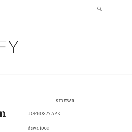
FY
SIDEBAR
in
TOPBOS77 APK
dewa 1000