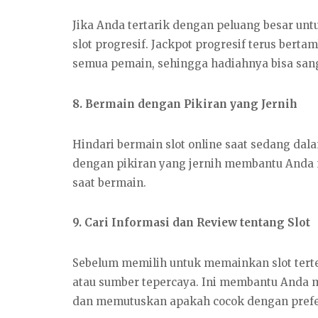
Jika Anda tertarik dengan peluang besar un
slot progresif.
Jackpot progresif terus berta
semua pemain, sehingga hadiahnya bisa sang
8. Bermain dengan Pikiran yang Jernih
Hindari bermain slot online saat sedang dal
dengan pikiran yang jernih membantu Anda
saat bermain.
9. Cari Informasi dan Review tentang Slot
Sebelum memilih untuk memainkan slot tertent
atau sumber tepercaya.
Ini membantu Anda 
dan memutuskan apakah cocok dengan prefe