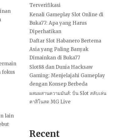
Terverifikasi
ainan
Kenali Gameplay Slot Online di
h
Buka77: Apa yang Harus
Diperhatikan
Daftar Slot Habanero Bertema
Asia yang Paling Banyak
Dimainkan di Buka77
ermain
Slot88 dan Dunia Hacksaw
 fokus
Gaming: Menjelajahi Gameplay
dengan Konsep Berbeda
ผสมผสานความมันส์: ปั่น Slot สลับเล่น
คาสิโนสด MG Live
n lain
ebut
Recent