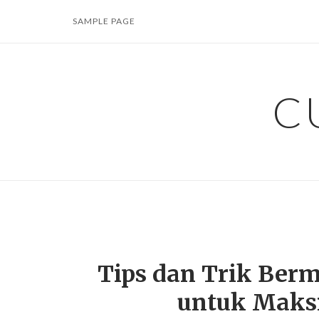
Skip
SAMPLE PAGE
to
content
C
Tips dan Trik Berma
untuk Maks