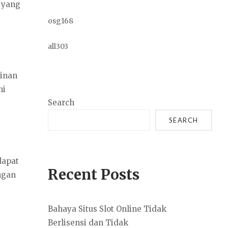
 yang
osg168
all303
ainan
mi
Search
SEARCH
dapat
Recent Posts
ngan
Bahaya Situs Slot Online Tidak
Berlisensi dan Tidak